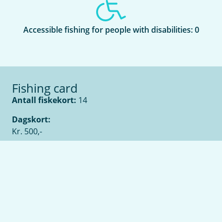
Accessible fishing for people with disabilities: 0
Fishing card
Antall fiskekort:
14
Dagskort:
Kr. 500,-
Halvdagskort:
Formiddag kr. 400,-
Ettermiddag kr. 400,-
Rekrutteringskort:
Gratis for barn under 16 år som fisker i lag med en
voksen.