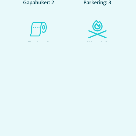
Gapahuker: 2
Parkering: 3
Toalett: 2
Ildsted: 2
Laksehåv: 2
Søppelkasser: 2
Fiskekort
Antall fiskekort:
6