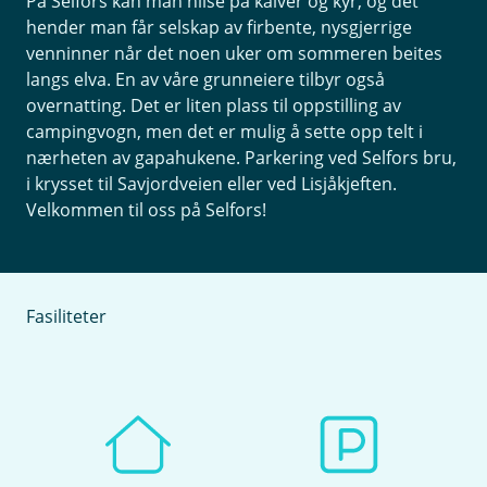
På Selfors kan man hilse på kalver og kyr, og det
hender man får selskap av firbente, nysgjerrige
venninner når det noen uker om sommeren beites
langs elva. En av våre grunneiere tilbyr også
overnatting. Det er liten plass til oppstilling av
campingvogn, men det er mulig å sette opp telt i
nærheten av gapahukene. Parkering ved Selfors bru,
i krysset til Savjordveien eller ved Lisjåkjeften.
Velkommen til oss på Selfors!
Fasiliteter