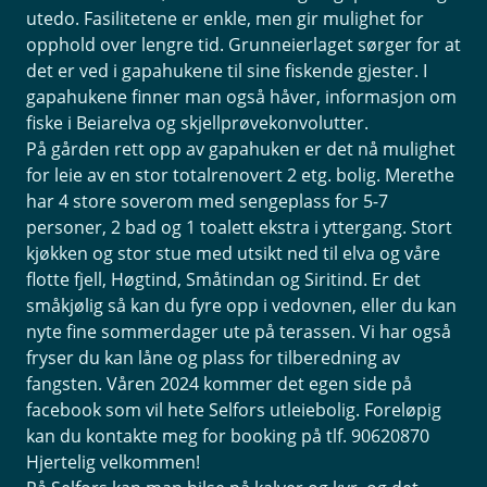
utedo. Fasilitetene er enkle, men gir mulighet for
opphold over lengre tid. Grunneierlaget sørger for at
det er ved i gapahukene til sine fiskende gjester. I
gapahukene finner man også håver, informasjon om
fiske i Beiarelva og skjellprøvekonvolutter.
På gården rett opp av gapahuken er det nå mulighet
for leie av en stor totalrenovert 2 etg. bolig. Merethe
har 4 store soverom med sengeplass for 5-7
personer, 2 bad og 1 toalett ekstra i yttergang. Stort
kjøkken og stor stue med utsikt ned til elva og våre
flotte fjell, Høgtind, Småtindan og Siritind. Er det
småkjølig så kan du fyre opp i vedovnen, eller du kan
nyte fine sommerdager ute på terassen. Vi har også
fryser du kan låne og plass for tilberedning av
fangsten. Våren 2024 kommer det egen side på
facebook som vil hete Selfors utleiebolig. Foreløpig
kan du kontakte meg for booking på tlf. 90620870
Hjertelig velkommen!